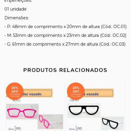
imperfeições.
01 unidade
Dimensões:
- P: 48mm de comprimento x 20mm de altura (Cód.: OC.01)
- M: 53mm de comprimento x 23mm de altura (Cód.: OC.02)
- G: 61mm de comprimento x 27mm de altura (Cód.: OC.03)
PRODUTOS RELACIONADOS
25%
25%
OFF
OFF
comprando
comprando
3 ou mais
3 ou mais