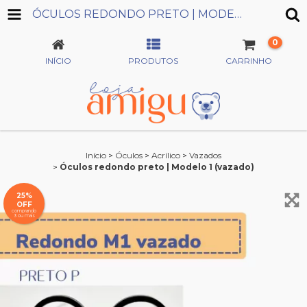
ÓCULOS REDONDO PRETO | MODELO 1 (VAZADO)
0
INÍCIO
PRODUTOS
CARRINHO
Início
>
Óculos
>
Acrílico
>
Vazados
>
Óculos redondo preto | Modelo 1 (vazado)
25%
OFF
comprando
3 ou mais