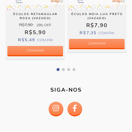
P
ÓCULOS RETANGULAR
ÓCULOS MEIA LUA PRETO
ROSA (VAZADO)
(VAZADO)
R$7,90
R$7,90
25
% OFF
R$5,90
R$7,35
COM
PIX
R$5,49
COM
PIX
SIGA-NOS