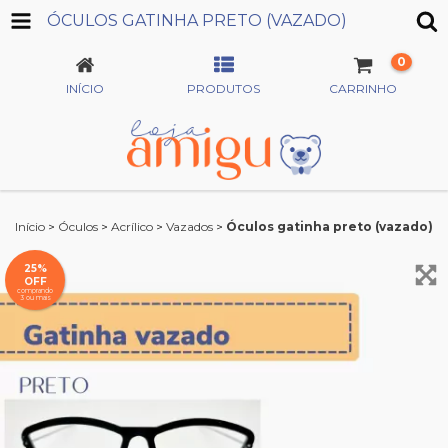
ÓCULOS GATINHA PRETO (VAZADO)
0
INÍCIO
PRODUTOS
CARRINHO
Início
>
Óculos
>
Acrílico
>
Vazados
>
Óculos gatinha preto (vazado)
25%
OFF
comprando
3 ou mais