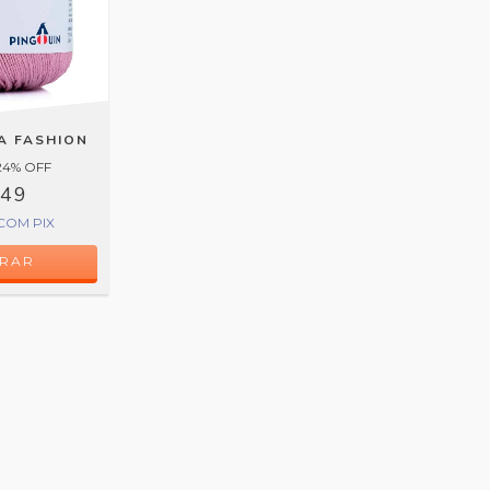
HA FASHION
24
% OFF
,49
COM
PIX
RAR