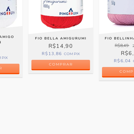
 AMIGO
FIO BELLA AMIGURUMI
FIO BELLIN
N
R$14,90
R$8,49
9
R$6
R$13,86
COM
PIX
M
PIX
R$6,04
COMPRAR
R
COMP