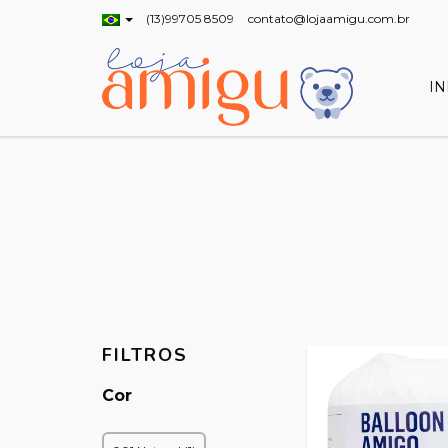
(13)99705 8509
contato@lojaamigu.com.br
IN
FILTROS
Cor