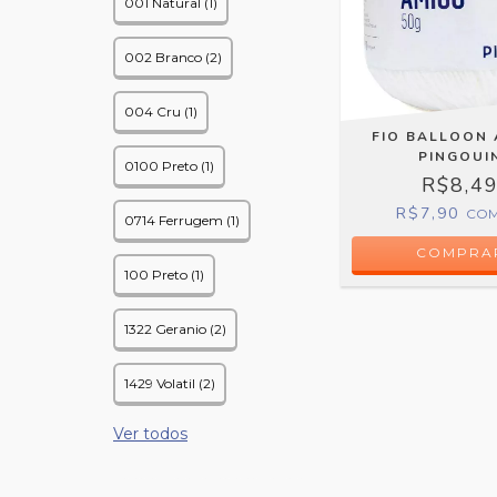
001 Natural (1)
002 Branco (2)
004 Cru (1)
FIO BALLOON
PINGOUI
0100 Preto (1)
R$8,4
R$7,90
CO
0714 Ferrugem (1)
COMPRA
100 Preto (1)
1322 Geranio (2)
1429 Volatil (2)
Ver todos