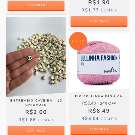
R$1,90
R$1,77
COM
PIX
OFERTA
FIO BELLINHA FASHION
ENTREMEIO CAVEIRA - 15
R$8,49
24
% OFF
UNIDADES
R$6,49
R$2,00
R$6,04
COM
PIX
R$1,86
COM
PIX
COMPRAR