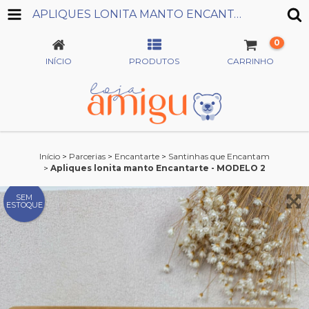
APLIQUES LONITA MANTO ENCANTARTE - MODELO 2
0
INÍCIO
PRODUTOS
CARRINHO
Início
>
Parcerias
>
Encantarte
>
Santinhas que Encantam
>
Apliques lonita manto Encantarte - MODELO 2
SEM
ESTOQUE