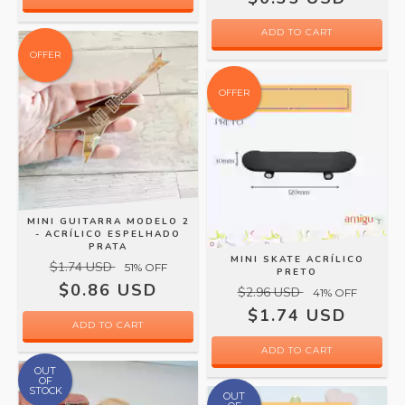
ADD TO CART
OFFER
OFFER
MINI GUITARRA MODELO 2
- ACRÍLICO ESPELHADO
PRATA
MINI SKATE ACRÍLICO
$1.74 USD
51
% OFF
PRETO
$0.86 USD
$2.96 USD
41
% OFF
$1.74 USD
OUT
OF
STOCK
OUT