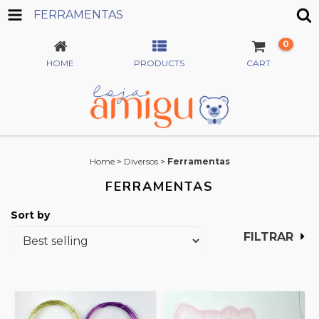
FERRAMENTAS
0
HOME
PRODUCTS
CART
Home
>
Diversos
>
Ferramentas
FERRAMENTAS
Sort by
FILTRAR