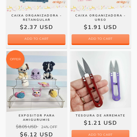
CAIXA ORGANIZADORA -
CAIXA ORGANIZADORA -
RETANGULAR
URSO
$2.37 USD
$1.91 USD
ADD TO CART
ADD TO CART
OFFER
EXPOSITOR PARA
TESOURA DE ARREMATE
AMIGURUMIS
$1.21 USD
$8.05 USD
24
% OFF
$6.12 USD