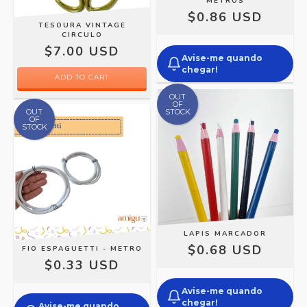
METROS
$0.86 USD
TESOURA VINTAGE
CIRCULO
$7.00 USD
Avise-me quando
chegar!
OUT
OF
OUT
STOCK
OF
STOCK
LAPIS MARCADOR
$0.68 USD
FIO ESPAGUETTI - METRO
$0.33 USD
Avise-me quando
chegar!
Avise-me quando