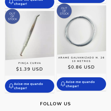
chegar!
OUT
OF
OUT
STOCK
OF
STOCK
ARAME GALVANIZADO N. 26
10 METROS
PINÇA CURVA
$0.86 USD
$1.39 USD
Avise-me quando
Avise-me quando
chegar!
chegar!
FOLLOW US