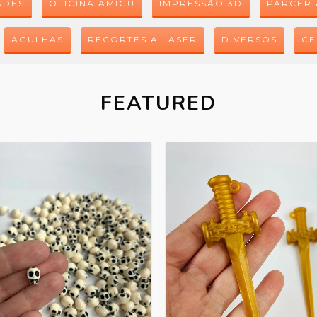
ADES
OFICINA AMIGU
IMPRESSÃO 3D
PARCERI
AGULHAS
RECORTES A LASER
DIVERSOS
CE
FEATURED