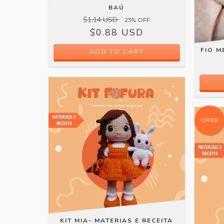
BAÚ
$1.14 USD
23
% OFF
$0.88 USD
FIO M
ADD TO CART
OFFER
KIT MIA- MATERIAS E RECEITA