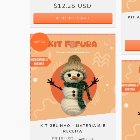
$12.28 USD
KIT 
OFFER
KIT GELINHO - MATERIAIS E
RECEITA
$3.16 USD
34
% OFF