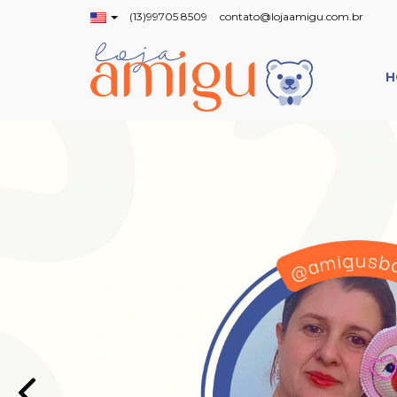
(13)99705 8509
contato@lojaamigu.com.br
H