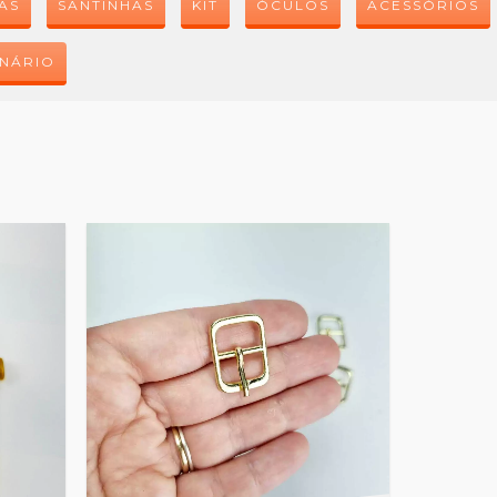
AS
SANTINHAS
KIT
ÓCULOS
ACESSÓRIOS
NÁRIO