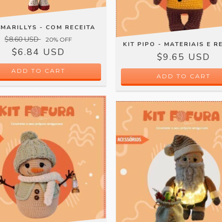
AMARILLYS - COM RECEITA
$8.60 USD
20
% OFF
KIT PIPO - MATERIAIS E R
$6.84 USD
$9.65 USD