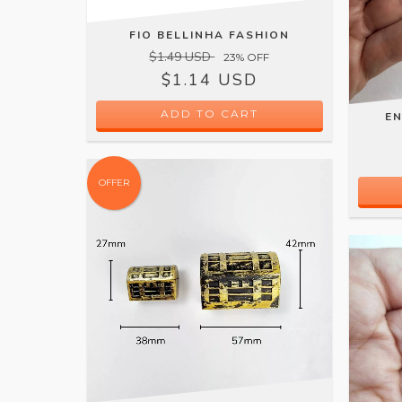
FIO BELLINHA FASHION
$1.49 USD
23
% OFF
$1.14 USD
ADD TO CART
EN
OFFER