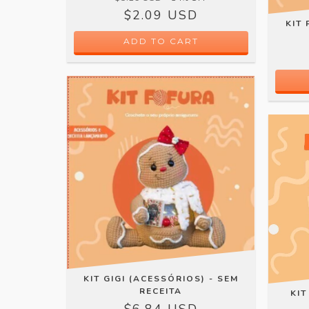
$2.09 USD
KIT 
ADD TO CART
KIT GIGI (ACESSÓRIOS) - SEM
RECEITA
KIT
$6.84 USD