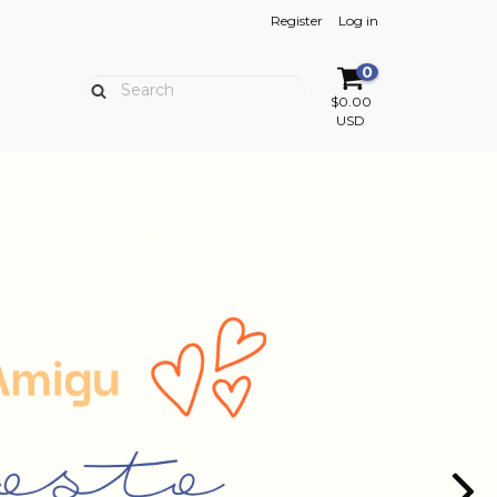
Register
Log in
0
$0.00
USD