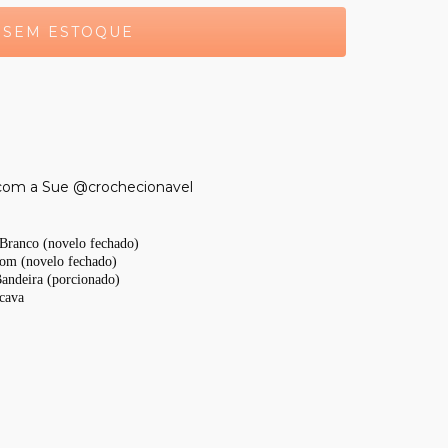
a com a Sue @crochecionavel
Branco (novelo fechado)
om (novelo fechado)
andeira (porcionado)
cava