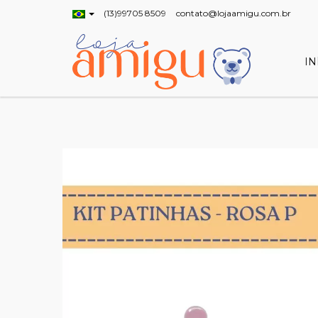
(13)99705 8509
contato@lojaamigu.com.br
IN