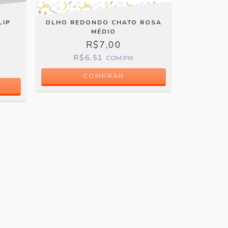
LIP
OLHO REDONDO CHATO ROSA
OLHO
MÉDIO
R$7,00
R$6,51
R
COM
PIX
COMPRAR