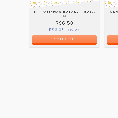
0MM
KIT PATINHAS BUBALU - ROSA
OLH
M
R$6,50
PIX
R$6,05
COM
PIX