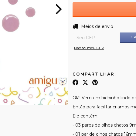
Entregas para o CEP:
Meios de envio
C
Não sei meu CEP
COMPARTILHAR:
Olá! Vem um bichinho lindo po
Então para facilitar criamos m
Ele contém:
- 03 pares de olhos chatos
- 01 par de olhos chatos 16