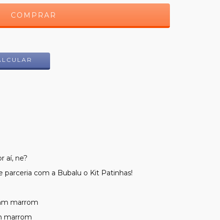
ALTERAR CEP
ALCULAR
r aí, ne?
e parceria com a Bubalu o Kit Patinhas!
 9mm marrom
mm marrom