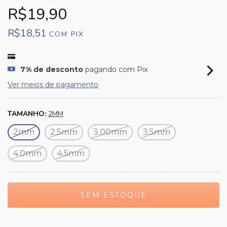
R$19,90
R$18,51
COM
PIX
7% de desconto
pagando com Pix
Ver meios de pagamento
TAMANHO:
2MM
2mm
2.5mm
3.00mm
3.5mm
4.0mm
4.5mm