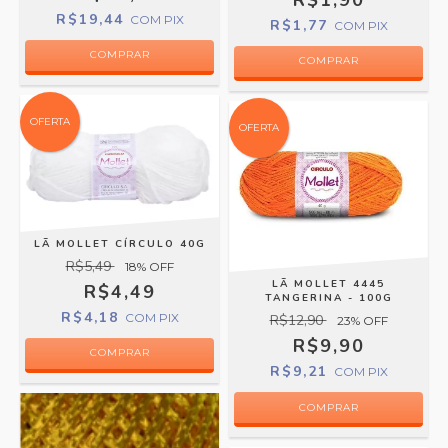
R$1,90
R$19,44
COM
PIX
R$1,77
COM
PIX
COMPRAR
OFERTA
OFERTA
LÃ MOLLET CÍRCULO 40G
R$5,49
18
% OFF
LÃ MOLLET 4445
R$4,49
TANGERINA - 100G
R$4,18
COM
PIX
R$12,90
23
% OFF
R$9,90
COMPRAR
R$9,21
COM
PIX