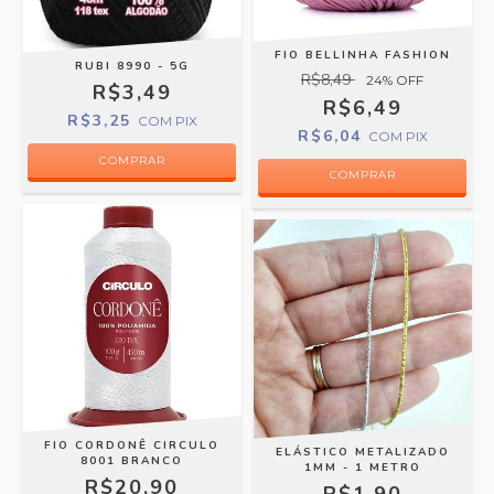
FIO BELLINHA FASHION
RUBI 8990 - 5G
R$8,49
24
% OFF
R$3,49
R$6,49
R$3,25
COM
PIX
R$6,04
COM
PIX
COMPRAR
FIO CORDONÊ CIRCULO
ELÁSTICO METALIZADO
8001 BRANCO
1MM - 1 METRO
R$20,90