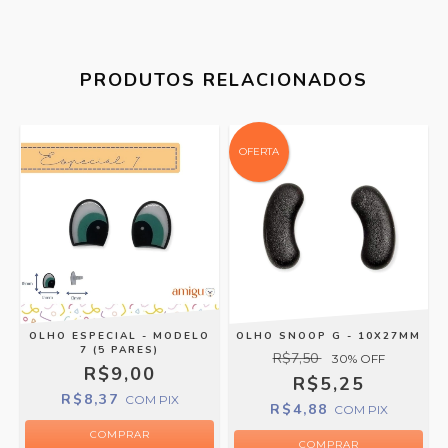
PRODUTOS RELACIONADOS
OFERTA
2
OLHO ESPECIAL - MODELO
OLHO SNOOP G - 10X27MM
7 (5 PARES)
R$7,50
30
% OFF
R$9,00
R$5,25
R$8,37
COM
PIX
R$4,88
COM
PIX
COMPRAR
COMPRAR